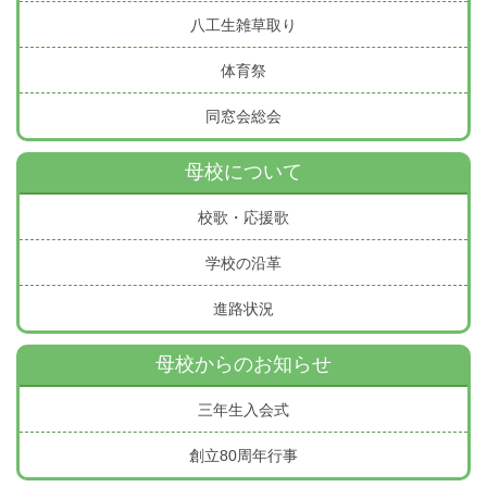
八工生雑草取り
体育祭
同窓会総会
母校について
校歌・応援歌
学校の沿革
進路状況
母校からのお知らせ
三年生入会式
創立80周年行事